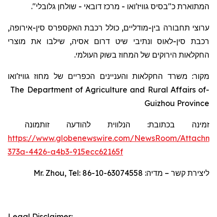
המתוארת כ"בסיס גוויז'ואו - מרכז דובאי - שולחן גלובלי".
ערוצי תחבורה בין-מודליים, כולל רכבת האקספרס סין-אירופה,
רכבת סין-לאוס ונתיבי שיט דרום אסיה, שילבו את מוצרי
החקלאות הירוקים של המחוז בשוק העולמי.
מקור: משרד החקלאות והעניינים הכפריים של מחוז גוויז'ואו
The Department of Agriculture and Rural Affairs of
-
Guizhou Province
זמינה בכתובת:
הנלווית להודעה זו
תמונה
https://www.globenewswire.com/NewsRoom/Attachm
373a-4426-a4b3-915ecc62165f
Mr. Zhou, Tel: 86-10-63074558
ליצירת קשר – מדיה:
Legal Disclaimer: