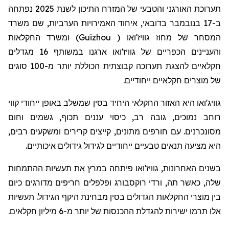
תערוכת האורגני והטבעי של המזרח התיכון לשנת 2025 נפתחה
ב-17 בנובמבר בדובאי, איחוד האמירויות הערביות, שם משרד
) ומשרד החקלאות
Guizhou
המסחר של מחוז גוויז'ואו (
והעניינים הכפריים של גוויז'ואו ארגנו במשותף 16 מגדלים
חקלאיים להצגת תערוכה קבוצתית הכוללת יותר מ-100 סוגים
של מוצרים חקלאיים ייחודיים.
גוויג'ואו היא האזור החקלאי היחיד בסין שמשלב באופן ייחודי קווי
רוחב נמוכים, גובה רב, כיסוי עננים תכוף, גשמים וחום
מסונכרנים. עם חורפים מתונים, קייצים קרירים ומשקעים רבים,
היא מציעה תנאים טבעיים ייחודיים לגידול גידולים איכותיים.
בשנים האחרונות, גוויז'ואו פיתחה במרץ את תעשיות ההתמחות
שלה, כאשר תה, ורדי רוקסבורג ופלפלים חריפים מדורגים כיום
בין מוצרי החקלאות הגדולים בסין מבחינת היקף הגידול. תעשיות
אלו תרמו ישירות להגדלת ההכנסות של יותר מ-6 מיליון חקלאים.