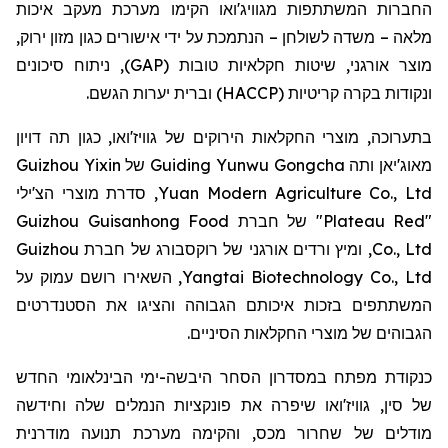
החברות המשתתפות מגוויג'ואו הקימו מערכת מעקב איכות
מלאה – משדה לשולחן – הנתמכת על ידי אישורים כגון מזון ירוק,
מוצר אורגני, שיטות חקלאיות טובות (GAP), ניתוח סיכונים
ונקודות בקרה קריטיות (HACCP) וברית יערות הגשם.
בתערוכה, מוצרי החקלאות הירוקים של גוויז'ואו, כגון תה דויון
Guizhou Yixin
מאוג'יאן ותה Guiding Yunwu Gongcha של
, סדרת מוצרי הצ'ילי
Yuan Modern Agriculture Co., Ltd
"Plateau Red" של חברת Guizhou Guisanhong Food
Co., Ltd, ומיץ ורדים אורגני של רוקסבורג של חברת Guizhou
Yangtai Biotechnology Co., Ltd, השאירו רושם עמוק על
המשתתפים בזכות איכותם הגבוהה והציגו את הסטנדרטים
הגבוהים של מוצרי החקלאות הסיניים.
כנקודת מפתח במסדרון הסחר היבשה-ימי הבינלאומי החדש
של סין, גוויז'ואו שיפרה את פונקציות הנמלים שלה וחידשה
מודלים של שחרור מכס, והקימה מערכת תנועה מודרנית