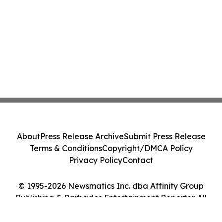
About
Press Release Archive
Submit Press Release
Terms & Conditions
Copyright/DMCA Policy
Privacy Policy
Contact
© 1995-2026 Newsmatics Inc. dba Affinity Group
Publishing & Barbados Entertainment Reporter. All
Rights Reserved.