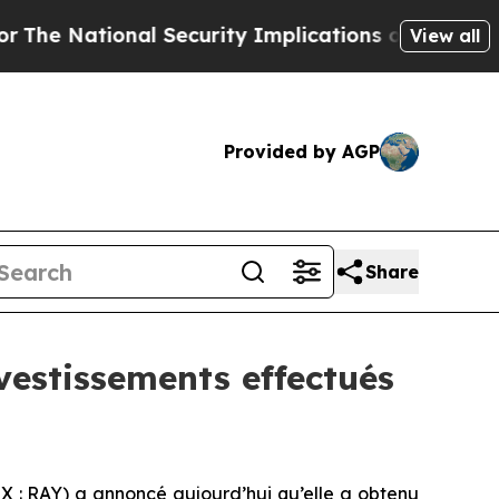
ational Security Implications of Building Front
View all
Provided by AGP
Share
nvestissements effectués
X : RAY) a annoncé aujourd’hui qu’elle a obtenu