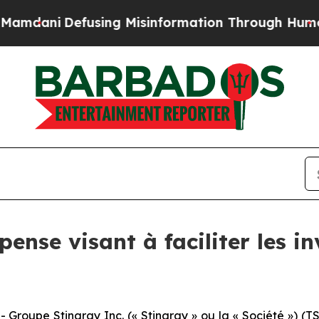
ni
Defusing Misinformation Through Humor
The N
pense visant à faciliter les i
upe Stingray Inc. (« Stingray » ou la « Société ») (TS