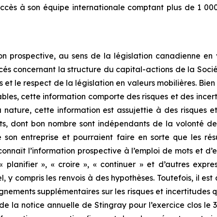
uccès à son équipe internationale comptant plus de 1 000
n prospective, au sens de la législation canadienne en v
és concernant la structure du capital-actions de la Sociét
s et le respect de la législation en valeurs mobilières. Bie
bles, cette information comporte des risques et des incer
 nature, cette information est assujettie à des risques e
nts, dont bon nombre sont indépendants de la volonté de S
son entreprise et pourraient faire en sorte que les résu
onnaît l’information prospective à l’emploi de mots et d’e
», « planifier », « croire », « continuer » et d’autres ex
nel, y compris les renvois à des hypothèses. Toutefois, il es
gnements supplémentaires sur les risques et incertitudes qu
 de la notice annuelle de Stingray pour l’exercice clos le