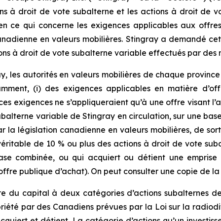
ons à droit de vote subalterne et les actions à droit de
n ce qui concerne les exigences applicables aux offres
anadienne en valeurs mobilières. Stingray a demandé cett
tions à droit de vote subalterne variable effectués par de
y, les autorités en valeurs mobilières de chaque provinc
amment, (i) des exigences applicables en matière d’off
es exigences ne s’appliqueraient qu’à une offre visant l’a
ubalterne variable de Stingray en circulation, sur une base
ar la législation canadienne en valeurs mobilières, de sor
véritable de 10 % ou plus des actions à droit de vote suba
base combinée, ou qui acquiert ou détient une emprise 
offre publique d’achat). On peut consulter une copie de l
ure du capital à deux catégories d’actions subalternes 
opriété par des Canadiens prévues par la
Loi sur la radiodi
 acquiert et détient. La catégorie d’actions qu’un investis