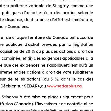
 vote subalterne variable de Stingray comme une
 publiques d’achat et à la déclaration selon le
e dispense, dont la prise d’effet est immédiate,
s non-Canadiens.
e et de chaque territoire du Canada ont accordé
re publique d’achat prévues par la législation
cquisition de 20 % ou plus des actions à droit de
 combinée, et (ii) des exigences applicables à la
te que ces exigences ne s’appliqueraient qu’à un
lterne et des actions à droit de vote subalterne
sur de telles actions (ou 5 %, dans le cas des
a Décision sur SEDAR+,au
www.sedarplus.ca
.
de Stingray a été mise en place uniquement pour
ffusion
(Canada). L’investisseur ne contrôle ni ne
seur pourra acquérir en définitive est uniquement