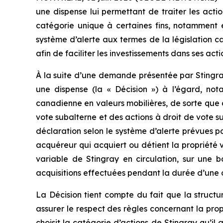
une dispense lui permettant de traiter les acti
catégorie unique à certaines fins, notamment e
système d’alerte aux termes de la législation c
afin de faciliter les investissements dans ses ac
À la suite d’une demande présentée par Stingra
une dispense (la « Décision ») à l’égard, not
canadienne en valeurs mobilières, de sorte que c
vote subalterne et des actions à droit de vote s
déclaration selon le système d’alerte prévues p
acquéreur qui acquiert ou détient la propriété 
variable de Stingray en circulation, sur une 
acquisitions effectuées pendant la durée d’une 
La Décision tient compte du fait que la struct
assurer le respect des règles concernant la pr
choisit la catégorie d’actions de Stingray qu’il