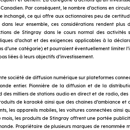
Canadien. Par conséquent, le nombre d’actions en circula
e inchangé, ce qui offre aux actionnaires peu de certitu
s leur ensemble, ces considérations rendent plus diffi
actions de Stingray dans le cours normal des activités
ubliques d’achat et des exigences applicables à la décla
ons d’une catégorie) et pourraient éventuellement limiter l
as liées à leurs objectifs d’investissement.
tante société de diffusion numérique sur plateformes conn
e entier. Pionnière de la diffusion et de la distributi
des milliers de stations audio en direct et de radio, des
duits de karaoké ainsi que des chaînes d’ambiance et de 
gents, les appareils mobiles, les voitures connectées ainsi
ois, les produits de Stingray offrent une portée publici
monde. Propriétaire de plusieurs marques de renommée m