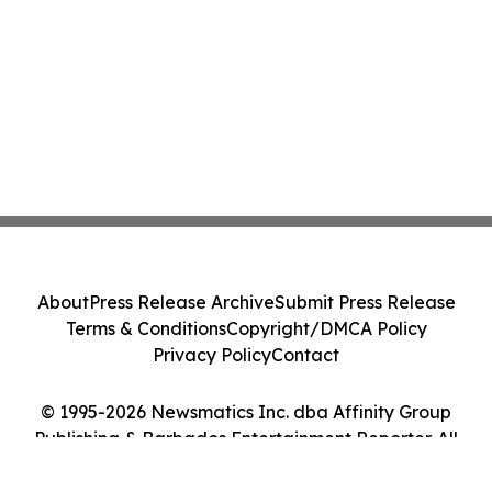
About
Press Release Archive
Submit Press Release
Terms & Conditions
Copyright/DMCA Policy
Privacy Policy
Contact
© 1995-2026 Newsmatics Inc. dba Affinity Group
Publishing & Barbados Entertainment Reporter. All
Rights Reserved.