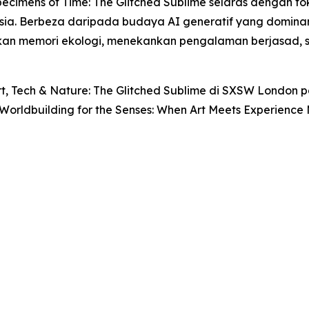
ecimens of Time: The Glitched Sublime
selaras dengan fo
ia. Berbeza daripada budaya AI generatif yang dominan
daskan memori ekologi, menekankan pengalaman berjasa
rt, Tech & Nature: The Glitched Sublime
di SXSW London pad
Worldbuilding for the Senses: When Art Meets Experience