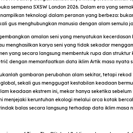
ibuka sempena SXSW London 2026. Dalam era yang semaki
menampilkan teknologi dalam peranan yang berbeza: buka
ali gus menghubungkan manusia dengan alam semula ja
ngembangkan amalan seni yang menyatukan kecerdasan bu
eliau menghasilkan karya seni yang tidak sekadar mengg
n yang secara langsung membentuk rupa dan struktur k
trić dengan memanfaatkan data iklim Artik masa nyata 
bukanlah gambaran perubahan alam sekitar, tetapi rekod f
global, sekali gus menggugat kestabilan keadaan bermu
 dalam keadaan ekstrem ini, mekar hanya seketika sebel
i menjejaki keruntuhan ekologi melalui arca kotak ber
ertindak balas secara langsung terhadap data iklim masa 