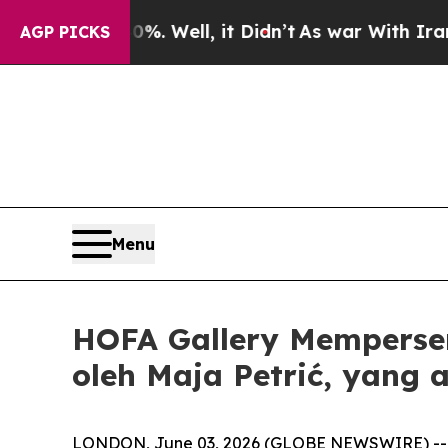
und 40%. Well, it Didn’t
As war With Iran Drove
AGP PICKS
Menu
HOFA Gallery Mempersem
oleh Maja Petrić, yan
LONDON, June 03, 2026 (GLOBE NEWSWIRE) --