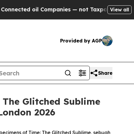
ected oil Companies — not Taxpayers — the Chanc
View all
Provided by AGP
Share
The Glitched Sublime
London 2026
pecimens of Time: The Glitched Sublime
, sebuah