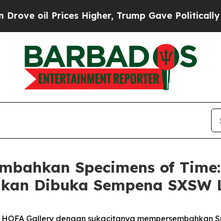
 oil Prices Higher, Trump Gave Politically Conn
bahkan Specimens of Time: 
g akan Dibuka Sempena SXSW 
 HOFA Gallery dengan sukacitanya mempersembahkan
S