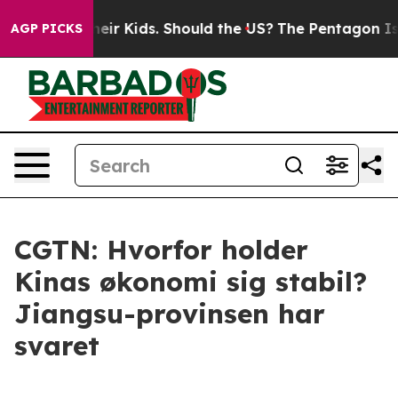
s for Their Kids. Should the US?
The Pentagon Is Posti
AGP PICKS
CGTN: Hvorfor holder
Kinas økonomi sig stabil?
Jiangsu-provinsen har
svaret