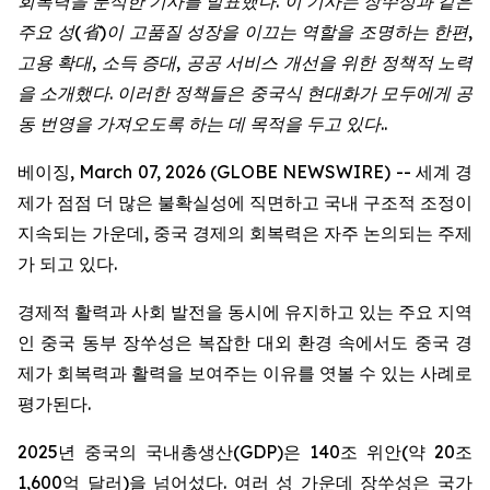
회복력을
분석한
기사를
발표했다
.
이
기사는
장쑤성과
같은
주요
성
(
省
)
이
고품질
성장을
이끄는
역할을
조명하는
한편
,
고용
확대
,
소득
증대
,
공공
서비스
개선을
위한
정책적
노력
을
소개했다
.
이러한
정책들은
중국식
현대화가
모두에게
공
동
번영을
가져오도록
하는
데
목적을
두고
있다
..
베이징, March 07, 2026 (GLOBE NEWSWIRE) -- 세계 경
제가 점점 더 많은 불확실성에 직면하고 국내 구조적 조정이
지속되는 가운데, 중국 경제의 회복력은 자주 논의되는 주제
가 되고 있다.
경제적 활력과 사회 발전을 동시에 유지하고 있는 주요 지역
인 중국 동부 장쑤성은 복잡한 대외 환경 속에서도 중국 경
제가 회복력과 활력을 보여주는 이유를 엿볼 수 있는 사례로
평가된다.
2025년 중국의 국내총생산(GDP)은 140조 위안(약 20조
1,600억 달러)을 넘어섰다. 여러 성 가운데 장쑤성은 국가